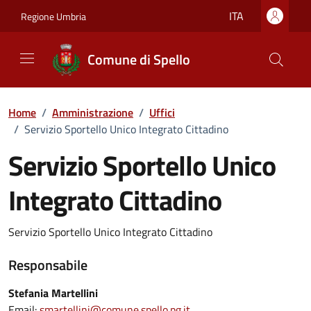
Vai ai contenuti
Vai al footer
ITA
Regione Umbria
Comune di Spello
Home
/
Amministrazione
/
Uffici
/
Servizio Sportello Unico Integrato Cittadino
Servizio Sportello Unico
Integrato Cittadino
Servizio Sportello Unico Integrato Cittadino
Responsabile
Stefania Martellini
Email:
smartellini@comune.spello.pg.it