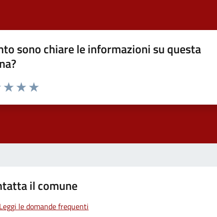
to sono chiare le informazioni su questa
na?
1 stelle su 5
uta 2 stelle su 5
Valuta 3 stelle su 5
Valuta 4 stelle su 5
Valuta 5 stelle su 5
tatta il comune
Leggi le domande frequenti