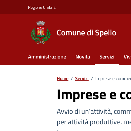
Vai ai contenuti
Vai al footer
Regione Umbria
Comune di Spello
Amministrazione
Novità
Servizi
Viv
Home
/
Servizi
/
Imprese e commer
Imprese e 
Avvio di un’attività, comm
per attività produttive, me