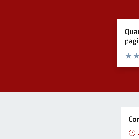
Quan
pagi
Valuta 
Val
Con