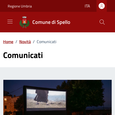
Vai ai contenuti
Vai al footer
ITA
Regione Umbria
Comune di Spello
Home
/
Novità
/
Comunicati
Comunicati