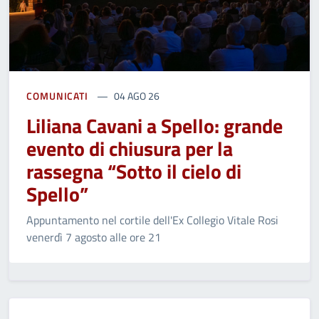
COMUNICATI
04 AGO 26
Liliana Cavani a Spello: grande
evento di chiusura per la
rassegna “Sotto il cielo di
Spello”
Appuntamento nel cortile dell'Ex Collegio Vitale Rosi
venerdì 7 agosto alle ore 21