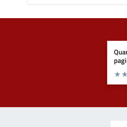
Quan
pagi
Valuta 
Val