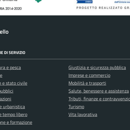
ello
E DI SERVIZIO
ura e pesca
Giustizia e sicurezza pubblica
e
Imprese e commercio
 e stato civile
Mobilità e trasporti
pubblici
Salute, benessere e assistenza
azioni
Tributi, finanze e contravvenzi
e urbanistica
Turismo
e tempo libero
Vita lavorativa
one e formazione