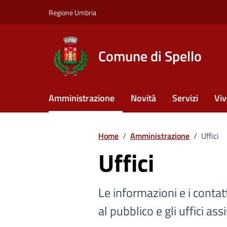
Vai ai contenuti
Vai al footer
Regione Umbria
Comune di Spello
Amministrazione
Novità
Servizi
Viv
Home
/
Amministrazione
/
Uffici
Uffici
Le informazioni e i contatti 
al pubblico e gli uffici assi