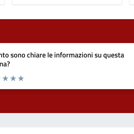
to sono chiare le informazioni su questa
na?
1 stelle su 5
uta 2 stelle su 5
Valuta 3 stelle su 5
Valuta 4 stelle su 5
Valuta 5 stelle su 5