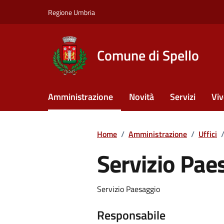
Vai ai contenuti
Vai al footer
Regione Umbria
Comune di Spello
Amministrazione
Novità
Servizi
Viv
Home
/
Amministrazione
/
Uffici
Servizio Pae
Servizio Paesaggio
Responsabile