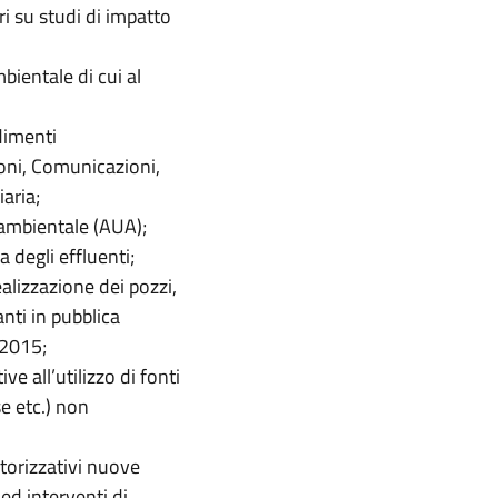
i su studi di impatto
ientale di cui al
dimenti
ioni, Comunicazioni,
aria;
a ambientale (AUA);
 degli effluenti;
 realizzazione dei pozzi,
nti in pubblica
/2015;
ve all’utilizzo di fonti
se etc.) non
torizzativi nuove
 ed interventi di