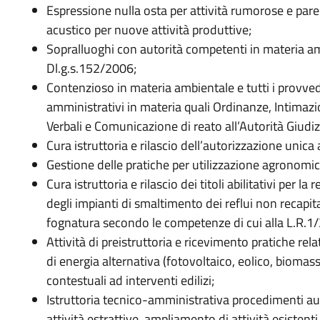
Espressione nulla osta per attività rumorose e parer
acustico per nuove attività produttive;
Sopralluoghi con autorità competenti in materia amb
Dl.g.s.152/2006;
Contenzioso in materia ambientale e tutti i provve
amministrativi in materia quali Ordinanze, Intimaz
Verbali e Comunicazione di reato all’Autorità Giudizi
Cura istruttoria e rilascio dell’autorizzazione unic
Gestione delle pratiche per utilizzazione agronomica
Cura istruttoria e rilascio dei titoli abilitativi per la
degli impianti di smaltimento dei reflui non recapita
fognatura secondo le competenze di cui alla L.R.1
Attività di preistruttoria e ricevimento pratiche relati
di energia alternativa (fotovoltaico, eolico, biomas
contestuali ad interventi edilizi;
Istruttoria tecnico-amministrativa procedimenti au
attività estrattive, ampliamento di attività esistenti