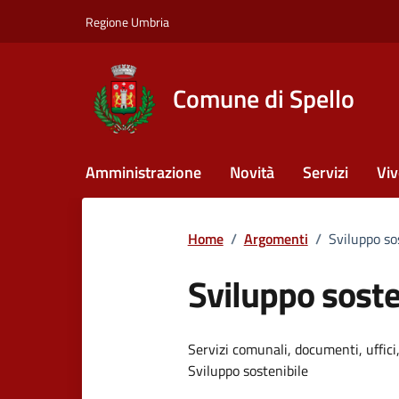
Vai ai contenuti
Vai al footer
Regione Umbria
Comune di Spello
Amministrazione
Novità
Servizi
Viv
Home
/
Argomenti
/
Sviluppo so
Sviluppo soste
Dettagli dell
Servizi comunali, documenti, uffici,
Sviluppo sostenibile