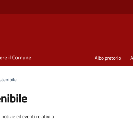
ere il Comune
Albo pretorio
A
stenibile
nibile
'argomento
 notizie ed eventi relativi a