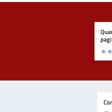
Quan
pagi
Valuta 
Val
Con