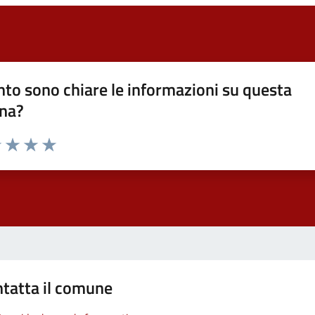
to sono chiare le informazioni su questa
na?
1 stelle su 5
uta 2 stelle su 5
Valuta 3 stelle su 5
Valuta 4 stelle su 5
Valuta 5 stelle su 5
tatta il comune