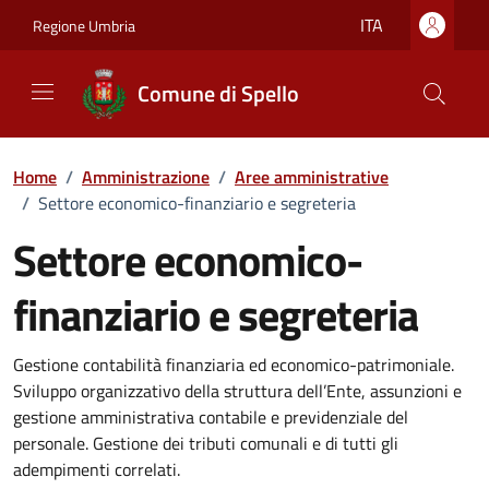
Vai ai contenuti
Vai al footer
ITA
Regione Umbria
Comune di Spello
Home
/
Amministrazione
/
Aree amministrative
/
Settore economico-finanziario e segreteria
Settore economico-
finanziario e segreteria
Gestione contabilità finanziaria ed economico-patrimoniale.
Sviluppo organizzativo della struttura dell’Ente, assunzioni e
gestione amministrativa contabile e previdenziale del
personale. Gestione dei tributi comunali e di tutti gli
adempimenti correlati.