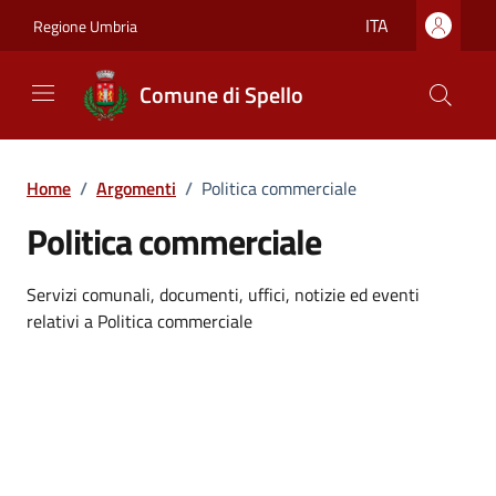
Vai ai contenuti
Vai al footer
ITA
Regione Umbria
Comune di Spello
Home
/
Argomenti
/
Politica commerciale
Politica commerciale
Dettagli dell'argomento
Servizi comunali, documenti, uffici, notizie ed eventi
relativi a Politica commerciale