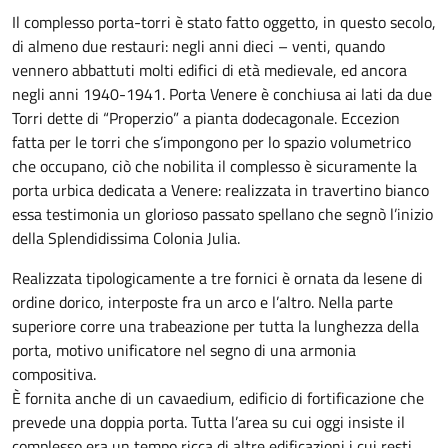
Il complesso porta-torri è stato fatto oggetto, in questo secolo,
di almeno due restauri: negli anni dieci – venti, quando
vennero abbattuti molti edifici di età medievale, ed ancora
negli anni 1940-1941. Porta Venere è conchiusa ai lati da due
Torri dette di “Properzio” a pianta dodecagonale. Eccezion
fatta per le torri che s’impongono per lo spazio volumetrico
che occupano, ciò che nobilita il complesso è sicuramente la
porta urbica dedicata a Venere: realizzata in travertino bianco
essa testimonia un glorioso passato spellano che segnò l’inizio
della Splendidissima Colonia Julia.
Realizzata tipologicamente a tre fornici è ornata da lesene di
ordine dorico, interposte fra un arco e l’altro. Nella parte
superiore corre una trabeazione per tutta la lunghezza della
porta, motivo unificatore nel segno di una armonia
compositiva.
È fornita anche di un cavaedium, edificio di fortificazione che
prevede una doppia porta. Tutta l’area su cui oggi insiste il
complesso era un tempo ricca di altre edificazioni i cui resti