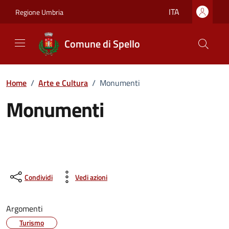
Vai ai contenuti
Vai al footer
ITA
Regione Umbria
Comune di Spello
Home
/
Arte e Cultura
/
Monumenti
Monumenti
Condividi
Vedi azioni
Argomenti
Turismo