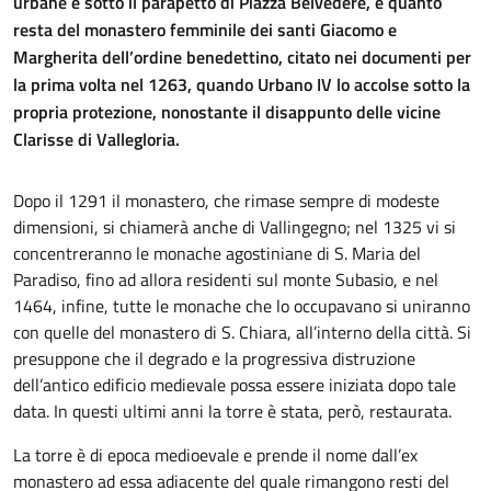
urbane e sotto il parapetto di Piazza Belvedere, è quanto
resta del monastero femminile dei santi Giacomo e
Margherita dell’ordine benedettino, citato nei documenti per
la prima volta nel 1263, quando Urbano IV lo accolse sotto la
propria protezione, nonostante il disappunto delle vicine
Clarisse di Vallegloria.
Dopo il 1291 il monastero, che rimase sempre di modeste
dimensioni, si chiamerà anche di Vallingegno; nel 1325 vi si
concentreranno le monache agostiniane di S. Maria del
Paradiso, fino ad allora residenti sul monte Subasio, e nel
1464, infine, tutte le monache che lo occupavano si uniranno
con quelle del monastero di S. Chiara, all’interno della città. Si
presuppone che il degrado e la progressiva distruzione
dell’antico edificio medievale possa essere iniziata dopo tale
data. In questi ultimi anni la torre è stata, però, restaurata.
La torre è di epoca medioevale e prende il nome dall’ex
monastero ad essa adiacente del quale rimangono resti del