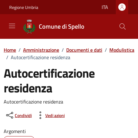
Vai ai contenuti
Vai al footer
ITA
Regione Umbria
Comune di Spello
Home
/
Amministrazione
/
Documenti e dati
/
Modulistica
/
Autocertificazione residenza
Autocertificazione
residenza
Dettagli del documento
Autocertificazione residenza
Condividi
Vedi azioni
Argomenti