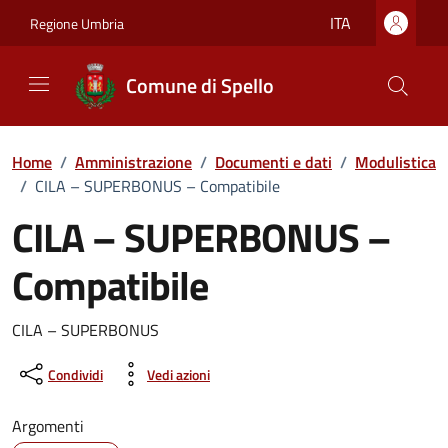
Vai ai contenuti
Vai al footer
ITA
Regione Umbria
Comune di Spello
Home
/
Amministrazione
/
Documenti e dati
/
Modulistica
/
CILA – SUPERBONUS – Compatibile
CILA – SUPERBONUS –
Compatibile
Dettagli del documento
CILA – SUPERBONUS
Condividi
Vedi azioni
Argomenti