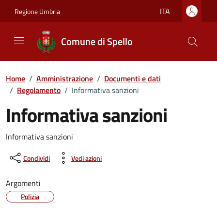
Vai ai contenuti
Vai al footer
ITA
Regione Umbria
Comune di Spello
Home
/
Amministrazione
/
Documenti e dati
/
Regolamento
/
Informativa sanzioni
Informativa sanzioni
Dettagli del documento
Informativa sanzioni
Condividi
Vedi azioni
Argomenti
Polizia