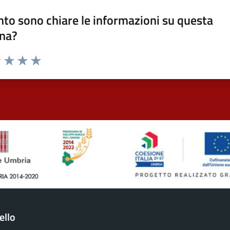
to sono chiare le informazioni su questa
na?
1 stelle su 5
uta 2 stelle su 5
Valuta 3 stelle su 5
Valuta 4 stelle su 5
Valuta 5 stelle su 5
ello