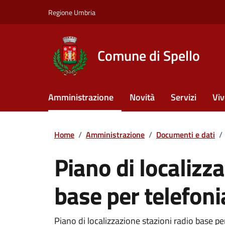
Vai ai contenuti
Vai al footer
Regione Umbria
Comune di Spello
Amministrazione
Novità
Servizi
Viv
Home
/
Amministrazione
/
Documenti e dati
/
Piano di localizz
base per telefoni
Piano di localizzazione stazioni radio base pe
Dettagli del documento