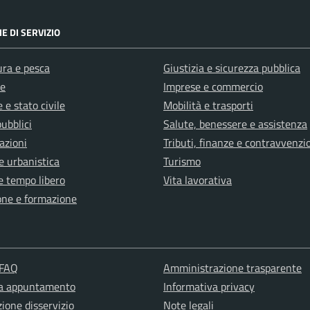
E DI SERVIZIO
ura e pesca
Giustizia e sicurezza pubblica
e
Imprese e commercio
 e stato civile
Mobilità e trasporti
pubblici
Salute, benessere e assistenza
azioni
Tributi, finanze e contravvenzi
e urbanistica
Turismo
e tempo libero
Vita lavorativa
one e formazione
 FAQ
Amministrazione trasparente
ta appuntamento
Informativa privacy
ione disservizio
Note legali