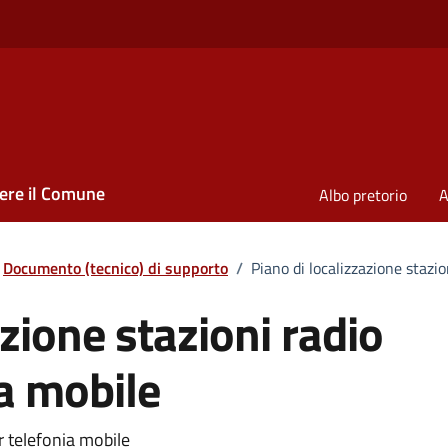
ere il Comune
Albo pretorio
A
Documento (tecnico) di supporto
/
Piano di localizzazione stazio
azione stazioni radio
a mobile
r telefonia mobile