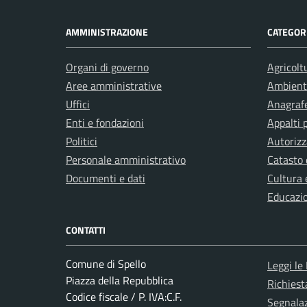
AMMINISTRAZIONE
CATEGORI
Organi di governo
Agricolt
Aree amministrative
Ambient
Uffici
Anagrafe
Enti e fondazioni
Appalti 
Politici
Autorizz
Personale amministrativo
Catasto 
Documenti e dati
Cultura 
Educazi
CONTATTI
Comune di Spello
Leggi le
Piazza della Repubblica
Richies
Codice fiscale / P. IVA:C.F.
Segnalaz