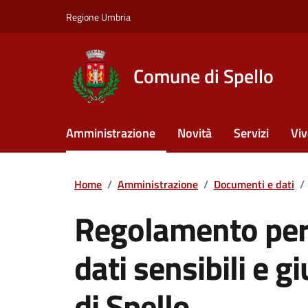
Vai ai contenuti
Vai al footer
Regione Umbria
Comune di Spello
Amministrazione
Novità
Servizi
Viv
Home
/
Amministrazione
/
Documenti e dati
/
Regolamento per 
dati sensibili e 
di Spello