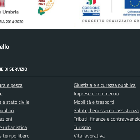
ello
E DI SERVIZIO
ura e pesca
Giustizia e sicurezza pubblica
e
Imprese e commercio
 e stato civile
Mobilità e trasporti
pubblici
Salute, benessere e assistenza
azioni
Tributi, finanze e contravvenzi
e urbanistica
Turismo
e tempo libero
Vita lavorativa