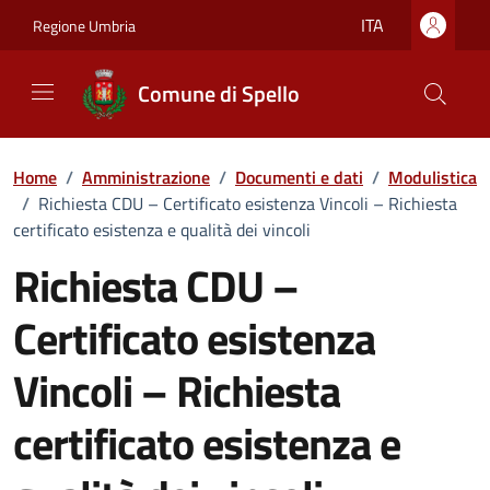
Vai ai contenuti
Vai al footer
ITA
Regione Umbria
Comune di Spello
Home
/
Amministrazione
/
Documenti e dati
/
Modulistica
/
Richiesta CDU – Certificato esistenza Vincoli – Richiesta
certificato esistenza e qualità dei vincoli
Richiesta CDU –
Certificato esistenza
Vincoli – Richiesta
certificato esistenza e