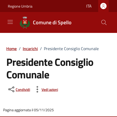
Vai ai contenuti
Vai al footer
ITA
Regione Umbria
Comune di Spello
Home
/
Incarichi
/
Presidente Consiglio Comunale
Presidente Consiglio
Comunale
Condividi
Vedi azioni
Pagina aggiornata il 05/11/2025