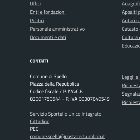
Uffici
Anagrafe
Enti e fondazioni
Appalti 
Politici
Autorizz
Personale amministrativo
Catasto 
Documenti e dati
Cultura 
Educazi
CONTATTI
Comune di Spello
Leggi le
Piazza della Repubblica
Richies
Codice fiscale / P. IVA:C.F.
Segnalaz
82001750544 - P. IVA 00387840549
Richiest
Servizio Sportello Unico Integrato
Cittadino
PEC:
comune.spello@postacert.umbria.it