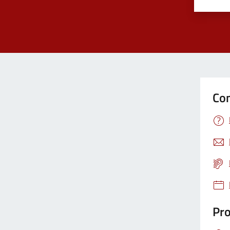
Valuta 
Val
Con
Pro