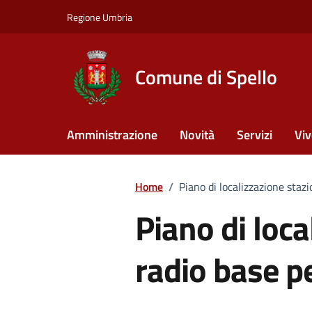
Vai ai contenuti
Vai al footer
Regione Umbria
Comune di Spello
Amministrazione
Novità
Servizi
Viv
Home
/
Piano di localizzazione stazi
Piano di loca
radio base p