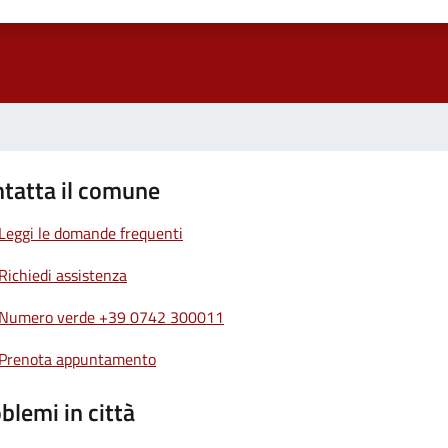
1 stelle su 5
uta 2 stelle su 5
Valuta 3 stelle su 5
Valuta 4 stelle su 5
Valuta 5 stelle su 5
tatta il comune
Leggi le domande frequenti
Richiedi assistenza
Numero verde +39 0742 300011
Prenota appuntamento
blemi in città