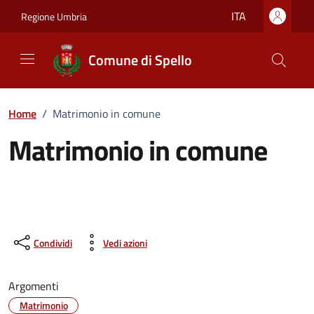
Vai ai contenuti
Vai al footer
ITA
Regione Umbria
Comune di Spello
Home
/
Matrimonio in comune
Matrimonio in comune
Condividi
Vedi azioni
Argomenti
Matrimonio