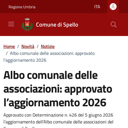
Vai ai contenuti
Vai al footer
ITA
Regione Umbria
Comune di Spello
Home
/
Novità
/
Notizie
/
Albo comunale delle associazioni: approvato
l’aggiornamento 2026
Albo comunale delle
associazioni: approvato
l’aggiornamento 2026
Dettagli della notizia
Approvato con Determinazione n. 426 del 5 giugno 2026
l’aggiornamento dell’Albo comunale delle associazioni del