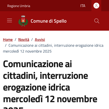
Vai ai contenuti
Vai al footer
ITA
Regione Umbria
Comune di Spello
Home
/
Novità
/
Avvisi
/
Comunicazione ai cittadini, interruzione erogazione idrica
mercoledì 12 novembre 2025
Comunicazione ai
cittadini, interruzione
erogazione idrica
mercoledì 12 novembre