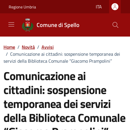
Vai ai contenuti
Vai al footer
ITA
Regione Umbria
Comune di Spello
Home
/
Novità
/
Avvisi
/
Comunicazione ai cittadini: sospensione temporanea dei
servizi della Biblioteca Comunale “Giacomo Prampolini”
Comunicazione ai
cittadini: sospensione
temporanea dei servizi
della Biblioteca Comunale