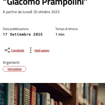
“Giacomo Prampolini”
Dettagli della notizia
A partire da lunedì 20 ottobre 2025
Data pubblicazione:
Tempo di lettura:
1 min
17 Settembre 2025
Condividi
Vedi azioni
Argomenti
Istruzione