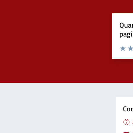
Quan
pagi
Valuta 
Val
Con