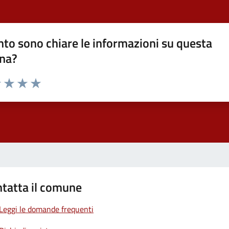
to sono chiare le informazioni su questa
na?
1 stelle su 5
uta 2 stelle su 5
Valuta 3 stelle su 5
Valuta 4 stelle su 5
Valuta 5 stelle su 5
tatta il comune
Leggi le domande frequenti