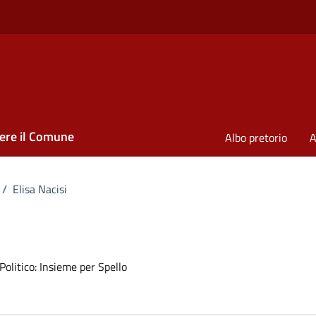
ere il Comune
Albo pretorio
A
/
Elisa Nacisi
olitico: Insieme per Spello