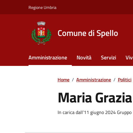
Vai ai contenuti
Vai al footer
Regione Umbria
Comune di Spello
Amministrazione
Novità
Servizi
Viv
Home
/
Amministrazione
/
Politici
Maria Grazia
In carica dall’11 giugno 2024 Gruppo P