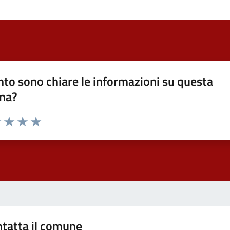
to sono chiare le informazioni su questa
na?
1 stelle su 5
uta 2 stelle su 5
Valuta 3 stelle su 5
Valuta 4 stelle su 5
Valuta 5 stelle su 5
tatta il comune