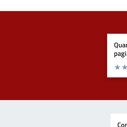
Quan
pagi
Valuta 
Val
Con