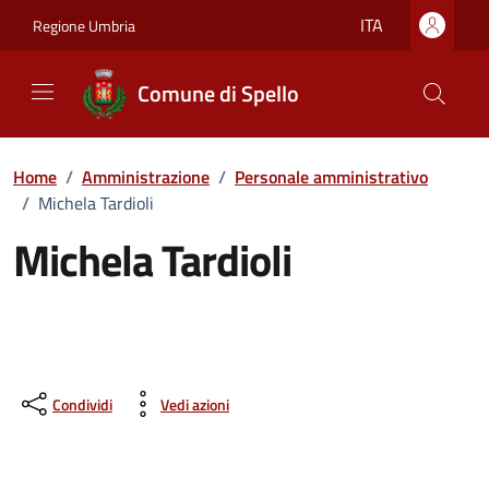
Vai ai contenuti
Vai al footer
ITA
Regione Umbria
Comune di Spello
Home
/
Amministrazione
/
Personale amministrativo
/
Michela Tardioli
Michela Tardioli
Condividi
Vedi azioni