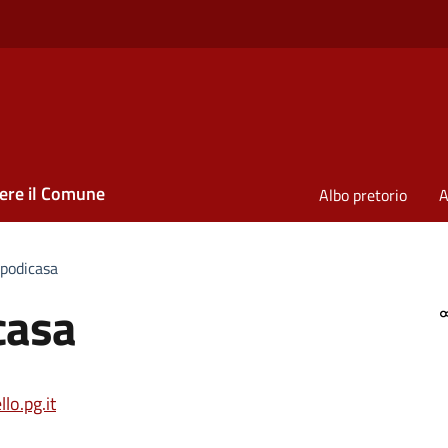
ere il Comune
Albo pretorio
A
apodicasa
casa
o.pg.it