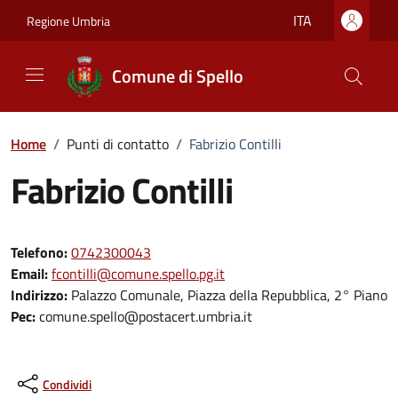
Vai ai contenuti
Vai al footer
ITA
Regione Umbria
Comune di Spello
Home
/
Punti di contatto
/
Fabrizio Contilli
Fabrizio Contilli
Telefono:
0742300043
Email:
fcontilli@comune.spello.pg.it
Indirizzo:
Palazzo Comunale, Piazza della Repubblica, 2° Piano
Pec:
comune.spello@postacert.umbria.it
Condividi