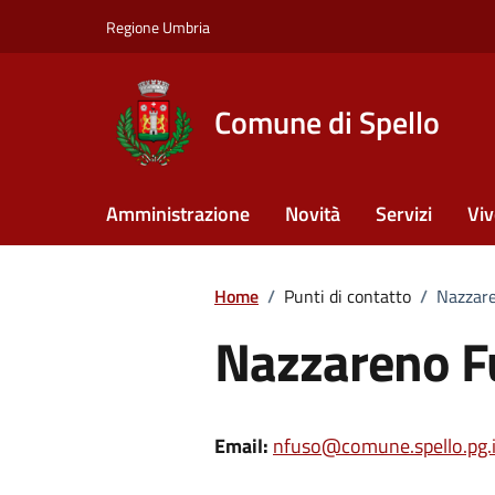
Vai ai contenuti
Vai al footer
Regione Umbria
Comune di Spello
Amministrazione
Novità
Servizi
Viv
Home
/
Punti di contatto
/
Nazzar
Nazzareno F
Email:
nfuso@comune.spello.pg.i