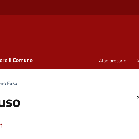
ere il Comune
Albo pretorio
A
eno Fuso
uso
t