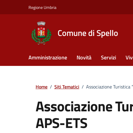
Vai ai contenuti
Vai al footer
Regione Umbria
Comune di Spello
Amministrazione
Novità
Servizi
Viv
Home
/
Siti Tematici
/
Associazione Turistica
Associazione Tur
APS-ETS