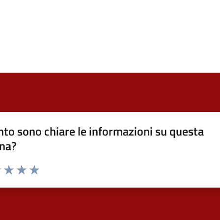
to sono chiare le informazioni su questa
na?
1 stelle su 5
uta 2 stelle su 5
Valuta 3 stelle su 5
Valuta 4 stelle su 5
Valuta 5 stelle su 5