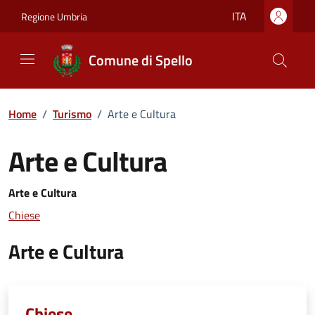
Vai ai contenuti
Vai al footer
ITA
Regione Umbria
Comune di Spello
Home
/
Turismo
/
Arte e Cultura
Arte e Cultura
Arte e Cultura
Chiese
Arte e Cultura
Chiese