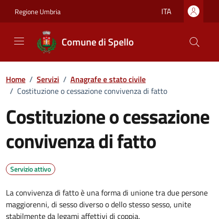
Vai ai contenuti
Vai al footer
ITA
Regione Umbria
Comune di Spello
Home
/
Servizi
/
Anagrafe e stato civile
/
Costituzione o cessazione convivenza di fatto
Costituzione o cessazione
convivenza di fatto
Servizio attivo
La convivenza di fatto è una forma di unione tra due persone
maggiorenni, di sesso diverso o dello stesso sesso, unite
stabilmente da legami affettivi di coppia.